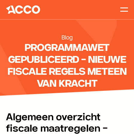
Accomp
Vacatur
Blog
Blog
Contact
PROGRAMMAWET
GEPUBLICEERD – NIEUWE
FISCALE REGELS METEEN
VAN KRACHT
Algemeen overzicht
fiscale maatregelen –