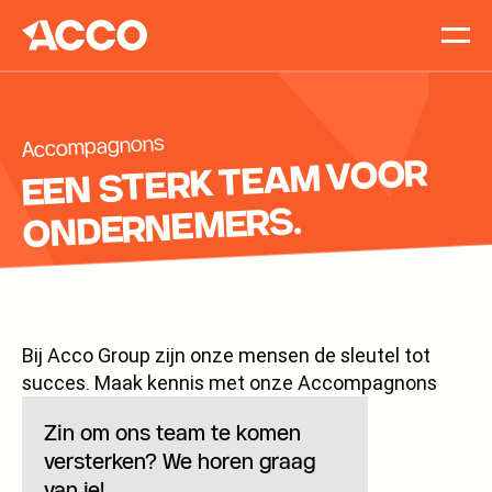
Accomp
Vacatur
Blog
Accompagnons
Contact
EEN STERK TEAM VOOR
ONDERNEMERS.
Bij Acco Group zijn onze mensen de sleutel tot
succes. Maak kennis met onze Accompagnons
Zin om ons team te komen
versterken? We horen graag
van je!