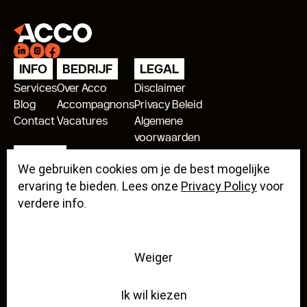
INFO
BEDRIJF
LEGAL
Services
Over Acco
Disclaimer
Blog
Accompagnons
Privacy Beleid
Contact
Vacatures
Algemene
voorwaarden
ADRES
We gebruiken cookies om je de best mogelijke
Acco Antwerpen
ervaring te bieden. Lees onze
Privacy Policy
voor
verdere info.
Acco Mechelen
Weiger
Acco Kempen
kempen@accogroup.be
Ik wil kiezen
Diamantstraat 8/239