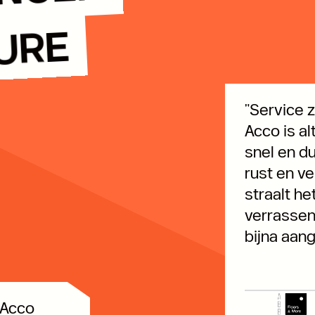
TURE
"Service 
Acco is al
snel en du
rust en v
straalt he
verrassen
bijna aan
 Acco