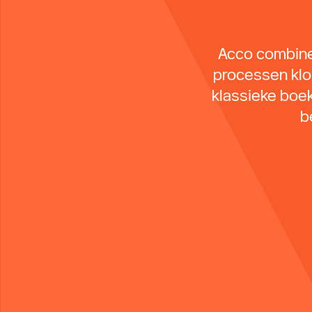
Acco combinee
processen klop
klassieke boe
b