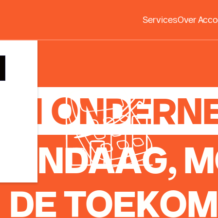
ng te
Services
Over Acco
EN
ONDERN
VANDAAG, 
 DE TOEKO