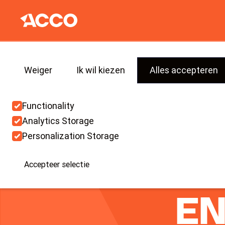
We gebruiken cookies om je de best mogelijke ervari
bieden. Lees onze
Privacy Policy
voor verdere info.
Weiger
Ik wil kiezen
Alles accepteren
SAM
Functionality
Analytics Storage
Personalization Storage
VOOR 
Accepteer selectie
EN