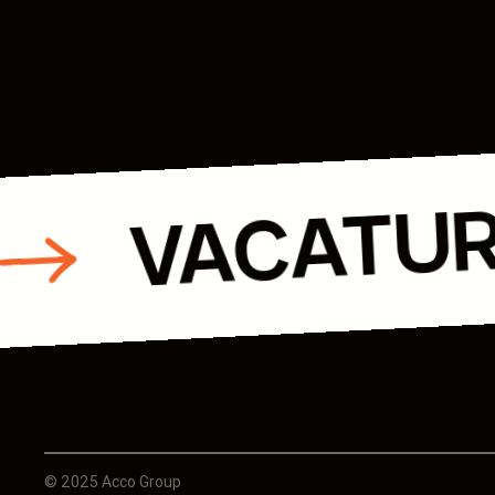
VACATU
© 2025 Acco Group