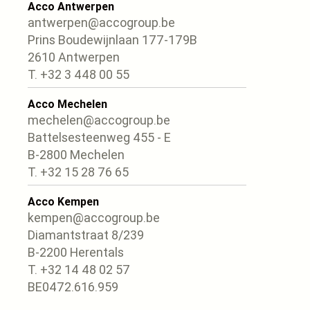
Acco Antwerpen
antwerpen@accogroup.be
Prins Boudewijnlaan 177-179B
2610 Antwerpen
T. +32 3 448 00 55
Acco Mechelen
mechelen@accogroup.be
Battelsesteenweg 455 - E
B-2800 Mechelen
T. +32 15 28 76 65
Acco Kempen
kempen@accogroup.be
Diamantstraat 8/239
B-2200 Herentals
T. +32 14 48 02 57
BE0472.616.959