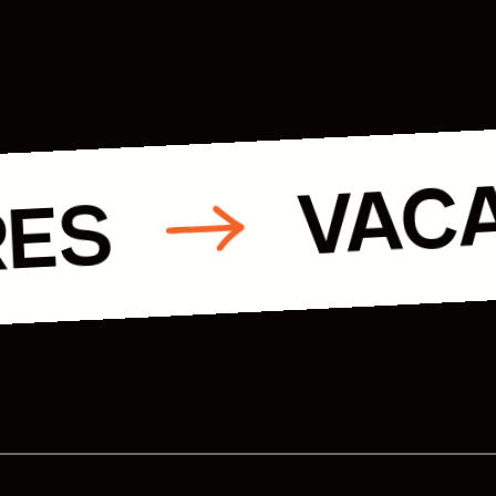
VAC
RES