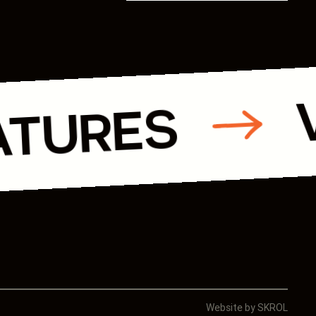
kempen@accogroup.be
Diamantstraat 8/239
B-2200 Herentals
T. +32 14 48 02 57
ATURES
Website by SKROL