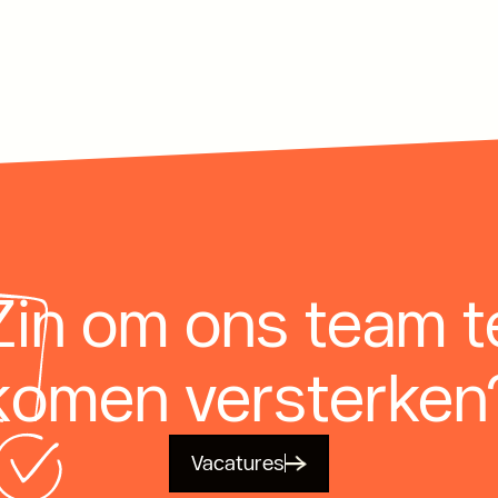
Zin om ons team t
komen versterken
Vacatures