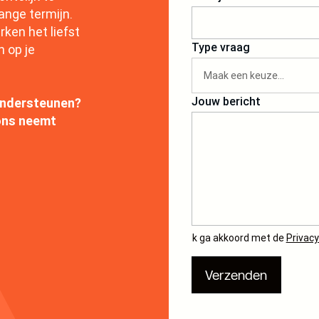
ange termijn.
ken het liefst
Type vraag
 op je
Jouw bericht
ondersteunen?
ons neemt
Ik ga akkoord met de
Privacy