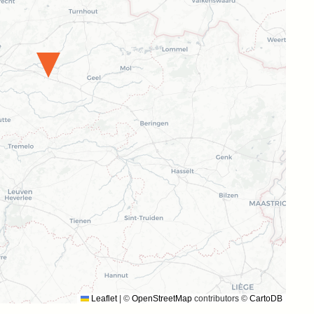
Leaflet
|
©
OpenStreetMap
contributors ©
CartoDB