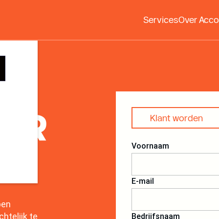
ng te
Services
Over Acco
ER
Klant worden
Voornaam
E-mail
pen
htelijk te
Bedrijfsnaam