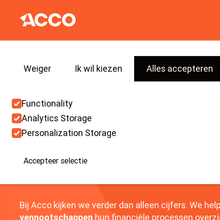
We gebruiken cookies om je de best mogelijke ervari
bieden. Lees onze
Privacy Policy
voor verdere info.
Weiger
Ik wil kiezen
Alles accepteren
Contact
Functionality
CONTACTE
Analytics Storage
Personalization Storage
ONS TEAM
Accepteer selectie
Bij Acco kijken we verder dan alleen cijfers. We hel
vennootschappen
hun financiële processen overzic