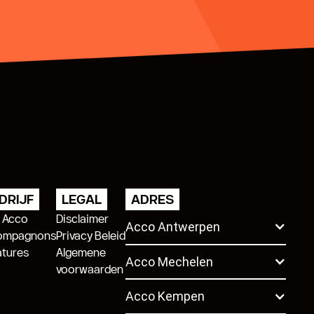
DRIJF
LEGAL
ADRES
 Acco
Disclaimer
Acco Antwerpen
ompagnons
Privacy Beleid
atures
Algemene
Acco Mechelen
voorwaarden
Acco Kempen