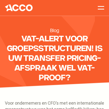
Accomp
Vacatur
Blog
Blog
Contact
VAT-ALERT VOOR
GROEPSSTRUCTUREN! IS
UW TRANSFER PRICING-
AFSPRAAK WEL VAT-
PROOF?
Voor ondernemers en CFO's met een internationale