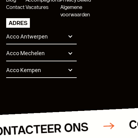
Contact
Vacatures
Algemene
voorwaarden
ADRES
Acco Antwerpen
Acco Mechelen
Acco Kempen
kempen@accogroup.be
Diamantstraat 8/239
B-2200 Herentals
T. +32 14 48 02 57
ONTACTEER ONS