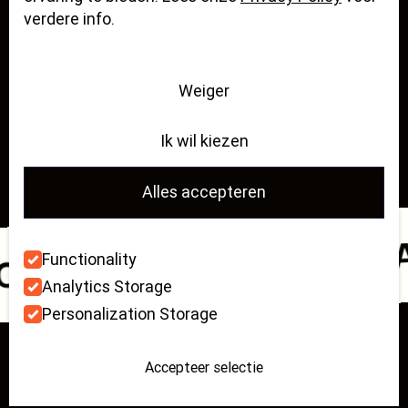
verdere info.
Acco Mechelen
Weiger
Acco Kempen
kempen@accogroup.be
Ik wil kiezen
Diamantstraat 8/239
B-2200 Herentals
Alles accepteren
T. +32 14 48 02 57
CONT
ACTEER ONS
Functionality
Analytics Storage
Personalization Storage
Accepteer selectie
© 2025 Acco Group
Website by SKROL