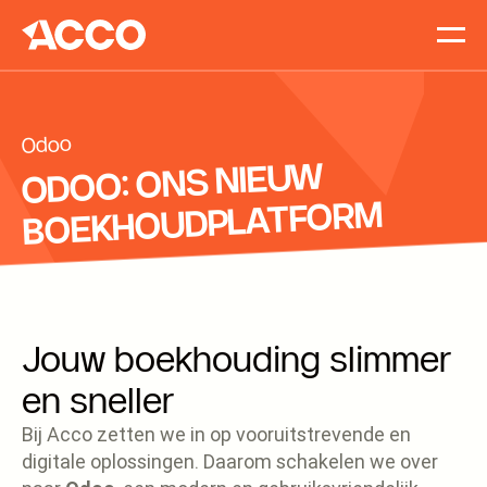
Accomp
Vacatur
Blog
Odoo
Contact
ODOO: ONS NIEUW
BOEKHOUDPLATFORM
Jouw boekhouding slimmer
en sneller
Bij Acco zetten we in op vooruitstrevende en
digitale oplossingen. Daarom schakelen we over