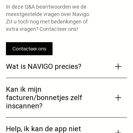
In deze Q&A beantwoorden we de
meestgestelde vragen over Navigo.
Zit u toch nog met bedenkingen of
extra vragen? Contacteer ons!
Contacteer ons
Wat is NAVIGO precies?
NAVIGO is een innovatieve tool ontwikkeld door
Kan ik mijn
ACCO om bedrijven te helpen met de overgang
facturen/bonnetjes zelf
naar e-facturatie via het Peppol-netwerk. Het
inscannen?
biedt een efficiënt en gebruiksvriendelijk platform
om digitale facturen te ontvangen, te beheren en
te integreren met jouw boekhoudsysteem.
Wanneer je via je gsm inlogt op NAVIGO, kun je
Help, ik kan de app niet
eenvoudig een foto maken of uploaden bij