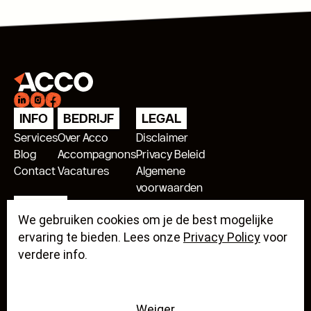
waarop je de uitnodiging hebt ontvangen. Als dit
niet overeenkomt, kan je een foutmelding krijgen.
INFO
BEDRIJF
LEGAL
Services
Over Acco
Disclaimer
Blog
Accompagnons
Privacy Beleid
Contact
Vacatures
Algemene
voorwaarden
ADRES
We gebruiken cookies om je de best mogelijke
Acco Antwerpen
ervaring te bieden. Lees onze
Privacy Policy
voor
verdere info.
Acco Mechelen
Weiger